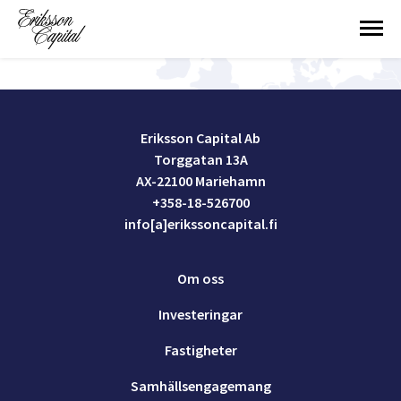
Eriksson
Capital
Eriksson Capital Ab
Torggatan 13A
AX-22100 Mariehamn
+358-18-526700
info[a]erikssoncapital.fi
Om oss
Investeringar
Fastigheter
Samhällsengagemang